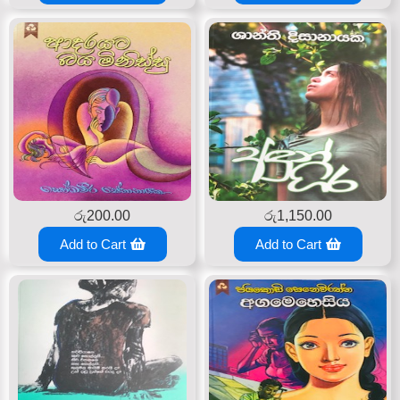
රු
200.00
රු
1,150.00
Add to Cart
Add to Cart