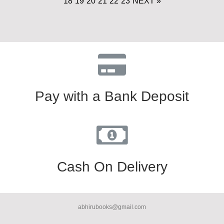
18
19
20
21
22
23
NEXT »
Pay with a Bank Deposit
Cash On Delivery
abhirubooks@gmail.com