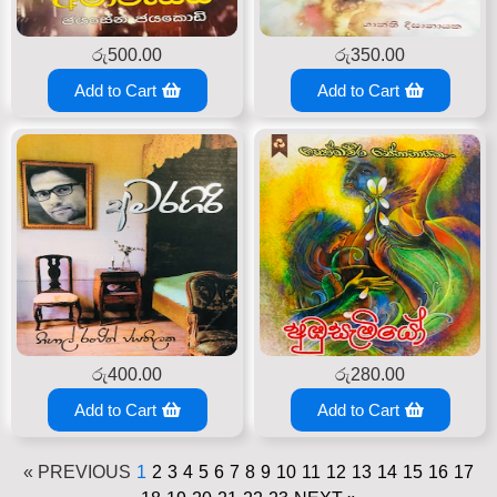
රු
500.00
රු
350.00
Add to Cart
Add to Cart
රු
400.00
රු
280.00
Add to Cart
Add to Cart
« PREVIOUS
1
2
3
4
5
6
7
8
9
10
11
12
13
14
15
16
17